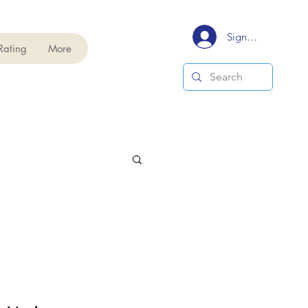
Signup/Login
Rating
More