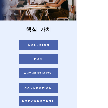
핵심 가치
INCLUSION
FUN
AUthenticity
CONNECTION
EMPOWERMENT