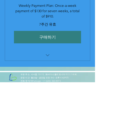
Weekly Payment Plan: Once-a-week
payment of $130 for seven weeks, a total
of $910.
7주간 유효
구매하기
Weekly Payment Plan (130$ per
Week)
우편 주소: 사서함 70172
, 패서디나,
캘리포니아 91117 미국
운영 시간: 월요일~금요일 오전 8시~오후 4시(PST)
전화/문자/Whatsapp:
+1 (626) 360-4075
이메일: taceintl@gmail.com
웹사이트:
www.taceinternational.org
우리 사회
Our Partners: