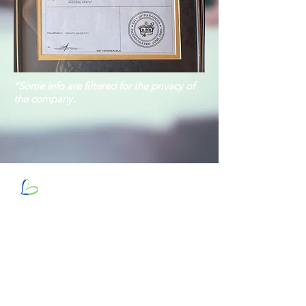
*Some info are filtered for the privacy of
the company.
Address sa Pagkoreo: PO Box 70172
, Pasadena,
California 91117 USA
Mga Oras ng Operasyon: Lunes - Biyernes mula 8:00 am hanggang 4:00 pm PST
Telepono/Text/Whatsapp:
+1 (626) 360-4075
Email: taceintl@gmail.com
Website:
www.taceinternational.org
Ang aming mga Social
Our Partners: