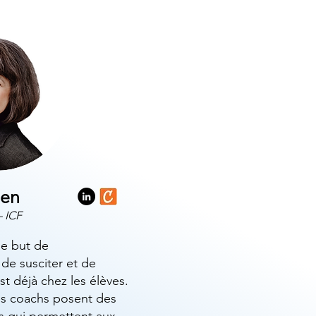
hen
 ICF
le but de
de susciter et de
t déjà chez les élèves.
s coachs posent des