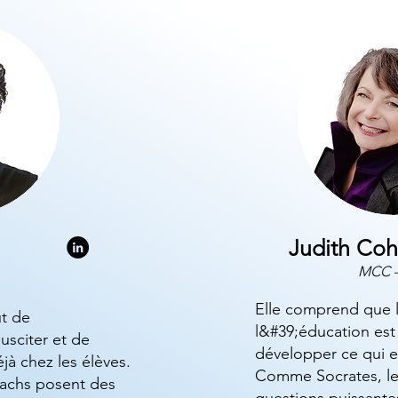
Judith Co
MCC –
Elle comprend que 
t de
l&#39;éducation est 
usciter et de
développer ce qui es
jà chez les élèves.
Comme Socrates, le
achs posent des