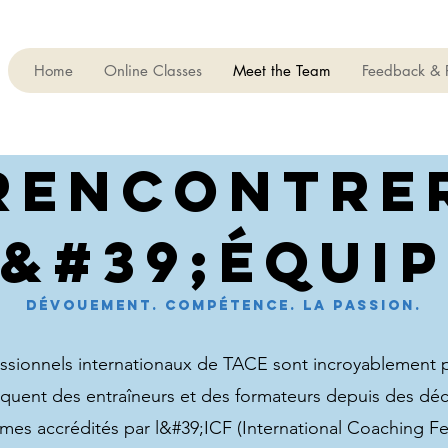
Home
Online Classes
Meet the Team
Feedback & 
rencontre
l&#39;équip
Dévouement. Compétence. La passion.
fessionnels internationaux de TACE sont incroyablement 
iquent des entraîneurs et des formateurs depuis des dé
es accrédités par l&#39;ICF (International Coaching Fe