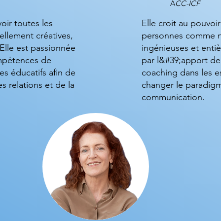
A
CC-ICF
voir toutes les
Elle croit au pouvoir
llement créatives,
personnes comme na
 Elle est passionnée
ingénieuses et entiè
mpétences de
par l&#39;apport d
s éducatifs afin de
coaching dans les e
 relations et de la
changer le paradigm
communication.