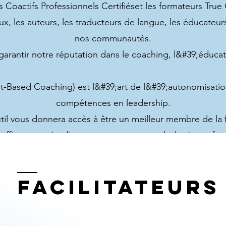
 Coactifs Professionnels Certifiés
et les formateurs True 
ux, les auteurs, les traducteurs de langue, les éducateurs
nos communautés.
arantir notre réputation dans le coaching, l&#39;éducat
Based Coaching) est l&#39;art de l&#39;autonomisatio
compétences en leadership.
til vous donnera accès à être un meilleur membre de la f
efficace, un étudiant autonome, un coach de vie profess
et un leader-serviteur dans la communauté.
Facilitateurs