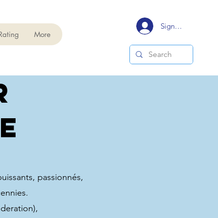
Signup/Login
Rating
More
r
e
puissants, passionnés,
cennies.
deration),